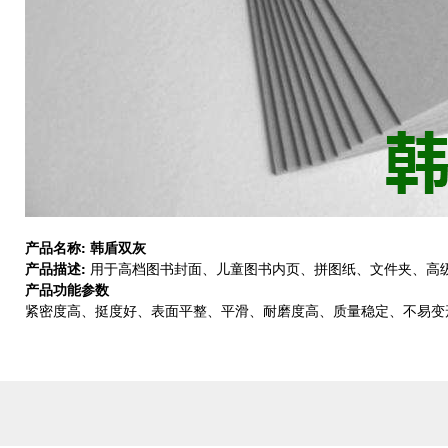
: 韩盾双灰
产品名称
:
用于高档图书封面、儿童图书内页、拼图纸、文件夹、高
产品描述
产品功能参数
紧密度高、挺度好、表面平整、平滑、耐磨度高、质量稳定、不易变