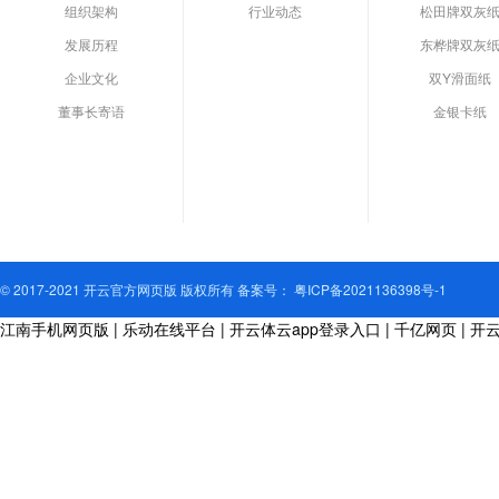
组织架构
行业动态
松田牌双灰
发展历程
东桦牌双灰
企业文化
双Y滑面纸
董事长寄语
金银卡纸
© 2017-2021 开云官方网页版 版权所有 备案号：
粤ICP备2021136398号-1
江南手机网页版
|
乐动在线平台
|
开云体云app登录入口
|
千亿网页
|
开