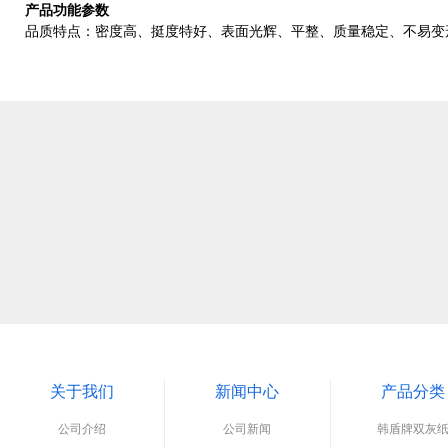
产品功能参数
品质特点：密度高、挺度特好、表面光辉、平整、质量稳定、不易变
关于我们
新闻中心
产品分类
公司介绍
公司新闻
韩盾牌双灰